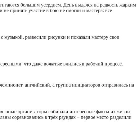
стигаются большим усердием. День выдался на редкость жарким
и не принять участие в бою не смогли и мастера: все
 с музыкой, развесили рисунки и показали мастеру свои
тересными, что даже вожатые влились в рабочий процесс.
рчемпионат, английский, а группа инициаторов отправилась на
дня юные организаторы собирали интересные факты из жизни
ланы соревновались в трёх раундах – первое место разделили