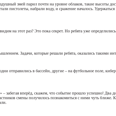
здушный змей парил почти на уровне облаков, такие высоты до
тали пистолеты, набрали воду, и сражение началось. Удержаться 
видим на этот раз? Это пока секрет. Но ребята уже определились
ышлением. Задачи, которые решали ребята, оказались такими ин
одни отправились в бассейн, другие – на футбольное поле, кибе
 – забегая вперёд, скажем, что событие прошло успешно! Два 
частников смены получилось познакомиться с ними чуть ближе. К
али.