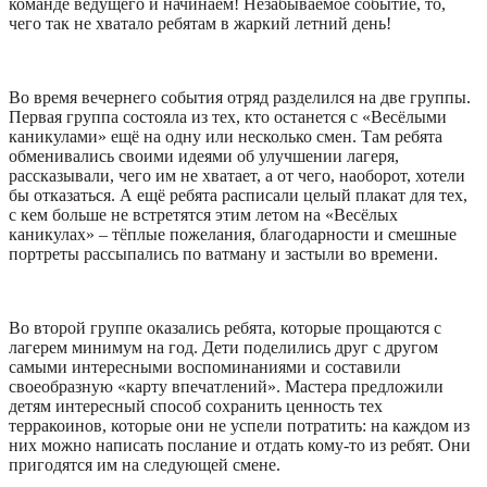
команде ведущего и начинаем! Незабываемое событие, то,
чего так не хватало ребятам в жаркий летний день!
Во время вечернего события отряд разделился на две группы.
Первая группа состояла из тех, кто останется с «Весёлыми
каникулами» ещё на одну или несколько смен. Там ребята
обменивались своими идеями об улучшении лагеря,
рассказывали, чего им не хватает, а от чего, наоборот, хотели
бы отказаться. А ещё ребята расписали целый плакат для тех,
с кем больше не встретятся этим летом на «Весёлых
каникулах» – тёплые пожелания, благодарности и смешные
портреты рассыпались по ватману и застыли во времени.
Во второй группе оказались ребята, которые прощаются с
лагерем минимум на год. Дети поделились друг с другом
самыми интересными воспоминаниями и составили
своеобразную «карту впечатлений». Мастера предложили
детям интересный способ сохранить ценность тех
терракоинов, которые они не успели потратить: на каждом из
них можно написать послание и отдать кому-то из ребят. Они
пригодятся им на следующей смене.