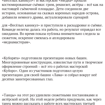
«Весёлых каникул»? В мастерской «Медиа» прошли
костюмированные съёмки: грим, реквизит, актёры – всё как на
настоящей съёмочной площадке. Дети соединили две
истории, основанные на сказках коренных народов острова,
добавили немного драмы, актуализировали сценарий
для «Весёлых каникул» и приступили к раскадровке и съёмке.
Команде нелегко далась эта работа, но результат оправдал все
ожидания. Во время показа публика внимательно следила за
сюжетом, искренне смеялась и аплодировала
«медиамастерам».
«Куборята» подготовили презентацию новых башен.
Многоуровневые конструкции, извилистые пути и творческое
оформление строений – всё это о работах мастерской
«Куборо». Один из участников подготовил целую
презентацию для своей башни «Лама» и собрал вокруг неё
десятки заинтересованных глаз.
«Танцы» на этот раз удивляли сюжетными постановками и
актёрской игрой. На этой неделе ребята придумали, как через
танец можно рассказать о работе всех мастерских третьей