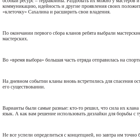
особый ресурс – терракоины. Раздобыть их можно у мастеров и
коммуникацию, идейность и другие проявления своих положите
«клеточку» Сахалина и расширить свои владения.
По окончании первого сбора кланов ребята выбрали мастерские
мастерских.
Во «время выбора» большая часть отряда отправилась на спорт
На дневном событии кланы вновь встретились для спасения остр
его существовании.
Варианты были самые разные: кто-то решил, что сила их клана
язык. А как вам решение использовать дизлайки для борьбы с т
Не все успели определиться с концепцией, но завтра им точно бу