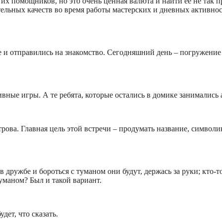
 их помощников, но это очень ценная валюта и найти её не так 
льных качеств во время работы мастерских и дневных активнос
 и отправились на знакомство. Сегодняшний день – погружение 
ивные игры. А те ребята, которые остались в домике занимались 
ова. Главная цель этой встречи – продумать название, символик
 в дружбе и бороться с туманом они будут, держась за руки; кто
уманом? Был и такой вариант.
дет, что сказать.