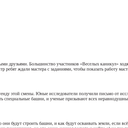
рыми друзьями. Большинство участников «Веселых каникул» ходят
р ребят ждали мастера с заданиями, чтобы показать работу мас
егенду этой смены. Юные исследователи получили письмо от исс
оить специальные башни, и ученые призывают всех неравнодушны
 они будут строить башни, и как будут осваивать земли, если в