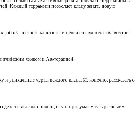
просто. Только самые активные ребята получают терракоины за
тей. Каждый терракоин позволяет клану занять новую
в работу, постановка планов и целей сотрудничества внутри
английским языком и Art-терапией.
у и уникальные черты каждого клана. И, конечно, рассказать о
-то сделал свой клан подводным и придумал «пузырьковый»