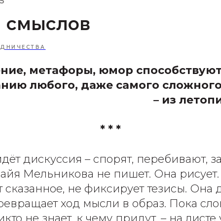
5
я смыслов
УДНИЧЕСТВА
ние, метафоры, юмор способствую
нию любого, даже самого сложног
– из летоп
* * *
идёт дискуссия – спорят, перебивают, 
Майя Мельникова не пишет. Она рисует.
сказанное, не фиксирует тезисы. Она д
превращает ход мысли в образ. Пока сл
кто не знает, к чему придут, – на листе 