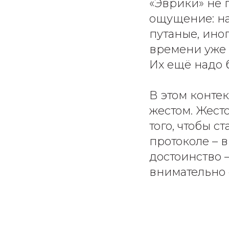
«Эврики» не 
ощущение: на
путаные, ино
времени уже 
Их ещё надо 
В этом конте
жестом. Жесто
того, чтобы ст
протоколе – 
достоинство –
внимательно 