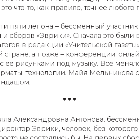
 это что-то, как правило, точнее любого 
ти пяти лет она – бессменный участник
и сборов «Эврики». Сначала это были 
гогов в редакции «Учительской газеты»
й стране, а позже – конференции, онла
с её рисунками под музыку. Всё меняло
рматы, технологии. Майя Мельникова о
андашом.
* * *
лла Александровна Антонова, бессме
иректор Эврики, человек, без которого
росто не состоялись бы. На первых сбор