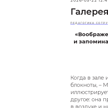
2026-05-22 12:4
Галере
ПЕДАГОГИКА СОТР
«Воображе
и запомина
Когда в зале 
блокноты, – 
иллюстрирует 
другое: она 
в воздухе и ни