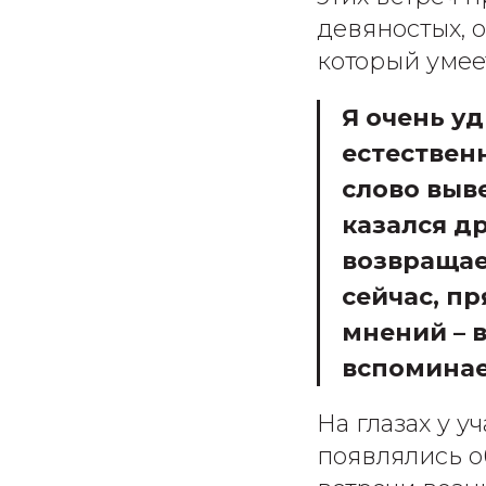
девяностых, о
который умее
Я очень уд
естествен
слово выв
казался д
возвращает
сейчас, пр
мнений – 
вспоминае
На глазах у у
появлялись о