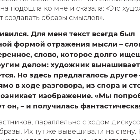
на подошла ко мне и сказала: «Это худо
т создавать образы смыслов».
ивился. Для меня текст всегда был
ной формой отражения мысли – слов
еренное, слово, которое долго ище
ругим делом: художник вынашивает,
ся. Но здесь предлагалось другое 
ямо в ходе разговора, из спора и с
возникает изображение. «Мы попроб
т он, – и получилась фантастическа
частников, параллельно с ходом дискусс
бразы. Их тут же вывешивали на стену. 