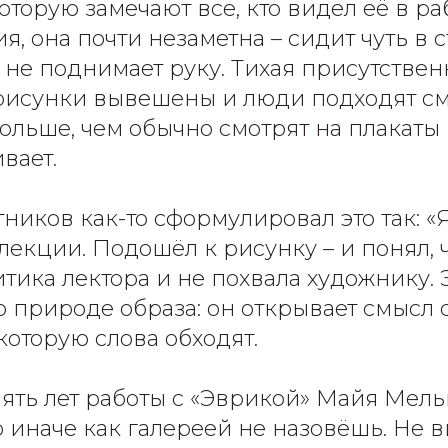
которую замечают все, кто видел её в ра
я, она почти незаметна – сидит чуть в с
 не поднимает руку. Тихая присутствен
 рисунки вывешены и люди подходят смо
Дольше, чем обычно смотрят на плакаты
вает.
ников как-то сформулировал это так: «Я
лекции. Подошёл к рисунку – и понял, 
ритика лектора и не похвала художнику. 
 природе образа: он открывает смысл 
 которую слова обходят.
пять лет работы с «Эврикой» Майя Мел
то иначе как галереей не назовёшь. Не 