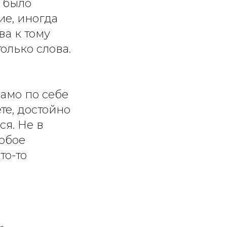
о было
ие, иногда
ва к тому
олько слова.
само по себе
те, достойно
ся. Не в
собое
то-то