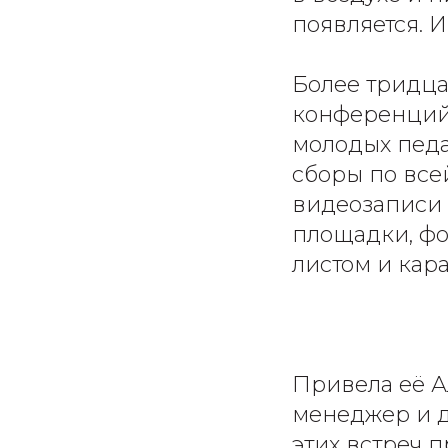
появляется. И
Более тридца
конференций 
молодых педа
сборы по все
видеозаписи 
площадки, фо
листом и кар
Привела её А
менеджер и д
этих встреч п