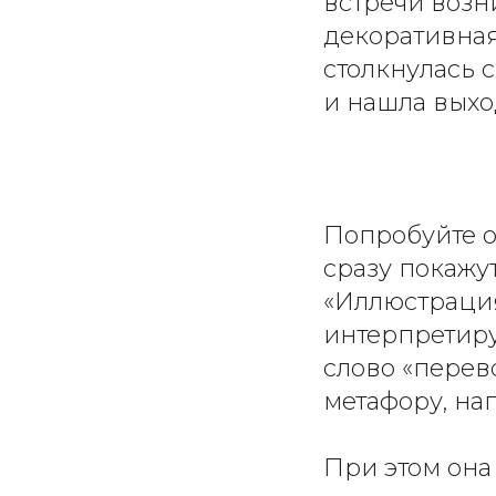
встречи возн
декоративная
столкнулась 
и нашла выход
Попробуйте о
сразу покажу
«Иллюстрация»
интерпретируе
слово «перево
метафору, на
При этом она 