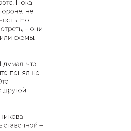
боте. Пока
тороне, не
ность. Но
треть, – они
 или схемы.
 думал, что
что понял не
Это
с другой
ьникова
выставочной –