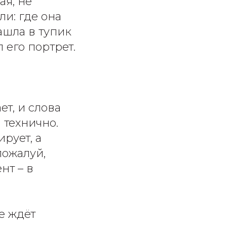
ая, не
и: где она
ашла в тупик
л его портрет.
т, и слова
 технично.
рует, а
пожалуй,
нт – в
е ждёт