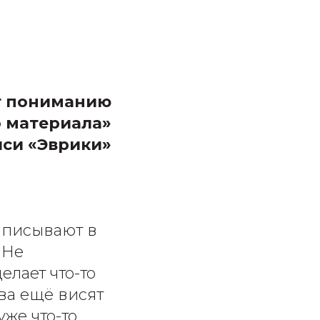
т пониманию
о материала»
иси «Эврики»
записывают в
 Не
елает что-то
ова ещё висят
уже что-то