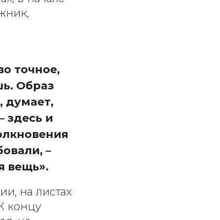
жник,
о точное,
шь. Образ
 думает,
– здесь и
толкновения
овали, –
я вещь».
ии, на листах
К концу