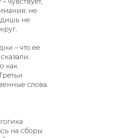
– чувствует,
нимания: не
видишь не
круг.
ни – что её
 сказали.
о как
 Третьи
твенные слова.
агогика
ись на сборы