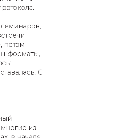
протокола.
 семинаров,
встречи
, потом –
йн-форматы,
сь:
ставалась. С
нный
 многие из
ах, в начале