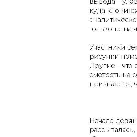
вывода – улав
куда клонится
аналитическо
только то, на
Участники се
рисунки помог
Другие – что 
смотреть на с
признаются, ч
Начало девяно
рассыпалась,