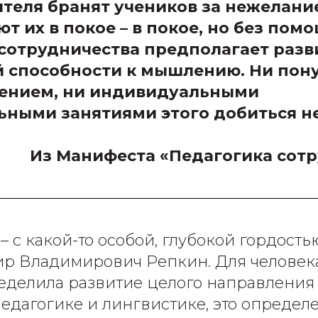
теля бранят учеников за нежелани
т их в покое – в покое, но без помо
сотрудничества предполагает разв
 способности к мышлению. Ни пон
ением, ни индивидуальными
ными занятиями этого добиться не
Из Манифеста «Педагогика сот
, – с какой-то особой, глубокой гордост
р Владимирович Репкин. Для человека
еделила развитие целого направления
педагогике и лингвистике, это определ