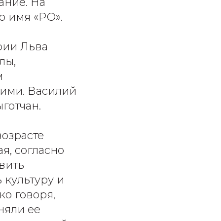
ание. На
о имя «РО».
рии Льва
лы,
м
ими. Василий
готчан.
возрасте
я, согласно
звить
 культуру и
ко говоря,
няли ее