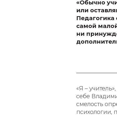
«Обычно учи
или оставляю
Педагогика 
самой малой
ни принужд
дополнитель
«Я – учитель»
себе Владими
смелость опр
психологии, 