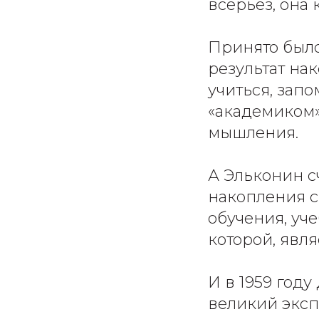
всерьез, она
Принято было
результат на
учиться, зап
«академиком»
мышления.
А Эльконин с
накопления с
обучения, уч
которой, явля
И в 1959 год
великий эксп