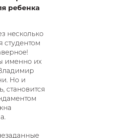
ля ребенка
ез несколько
я студентом
аверное!
ды именно их
 Владимир
и. Но и
, становится
ундаментом
жна
а.
 незаданные