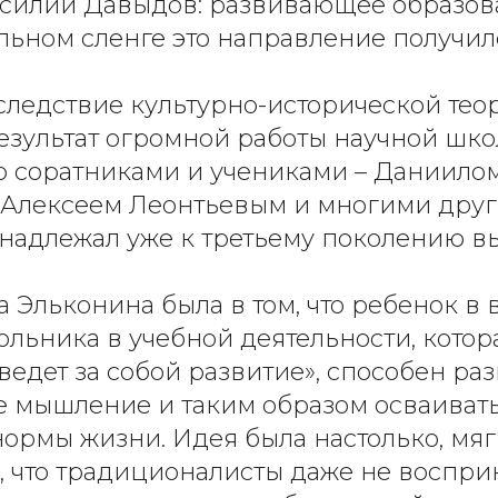
асилий Давыдов: развивающее образов
ьном сленге это направление получил
следствие культурно-исторической тео
результат огромной работы научной шко
о соратниками и учениками – Даниило
 Алексеем Леонтьевым и многими друг
адлежал уже к третьему поколению вы
 Эльконина была в том, что ребенок в 
льника в учебной деятельности, котора
ведет за собой развитие», способен ра
е мышление и таким образом осваивать
ормы жизни. Идея была настолько, мяг
 что традиционалисты даже не воспри