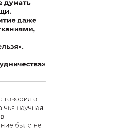
е думать
щи.
итие даже
уканиями,
льзя».
рудничества»
ью говорил о
 чья научная
 в
ение было не