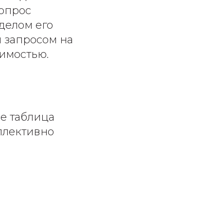
вопрос
делом его
 запросом на
имостью.
не таблица
оллективно