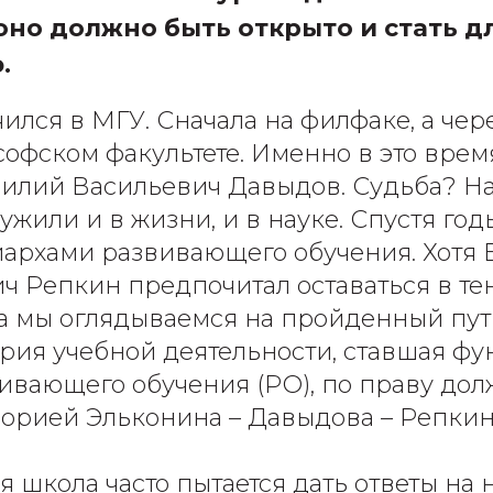
 оно должно быть открыто и стать д
.
ился в МГУ. Сначала на филфаке, а чер
ософском факультете. Именно в это врем
силий Васильевич Давыдов. Судьба? Н
ужили и в жизни, и в науке. Спустя го
иархами развивающего обучения. Хотя
 Репкин предпочитал оставаться в тен
да мы оглядываемся на пройденный путь
ория учебной деятельности, ставшая ф
ивающего обучения (РО), по праву дол
еорией Эльконина – Давыдова – Репкин
 школа часто пытается дать ответы на