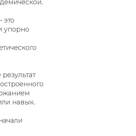
адемической.
 это
и упорно
етического
 результат
построенного
ержанием
или навык.
начали