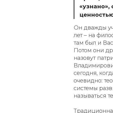
«узнано»,
ценностью
Он дважды уч
лет – на фил
там был и Ва
Потом они др
назовут патр
Владимирович
сегодня, ког
очевидно: те
системы разв
называться т
Традиционная