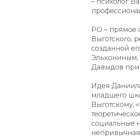
– психолог В
профессионал
РО – прямое 
Выготского, 
созданной ег
Элькониным,
Давыдов прин
Идея Даниила
младшего шко
Выготскому, «
теоретическо
социальные н
непривычная,