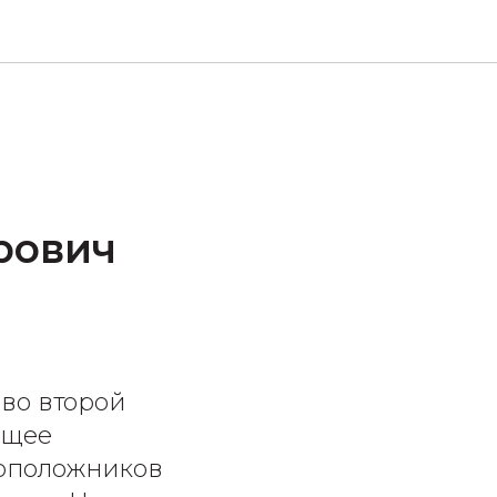
рович
во второй
ющее
воположников