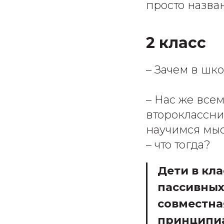
просто назва
2 класс
– Зачем в шк
– Нас же всем
второклассник
научимся мысл
– что тогда?
Дети в кл
пассивных
совместная
принципиа