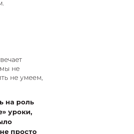
м.
твечает
 мы не
ить не умеем,
ь на роль
» уроки,
было
не просто