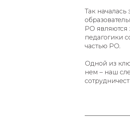
Так началась
образователь
РО являются 
педагогики с
частью РО.
Одной из клю
нем – наш сл
сотрудничест