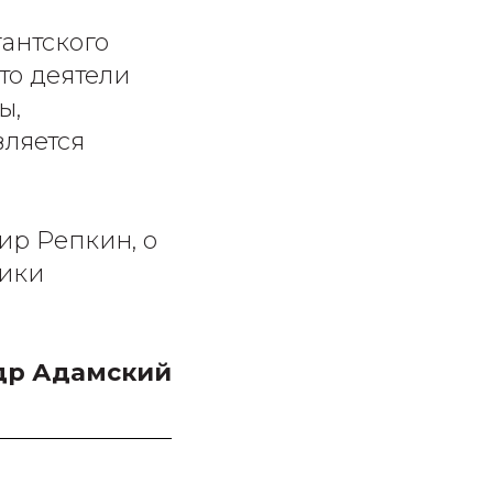
гантского
то деятели
ы,
вляется
ир Репкин, о
гики
др Адамский