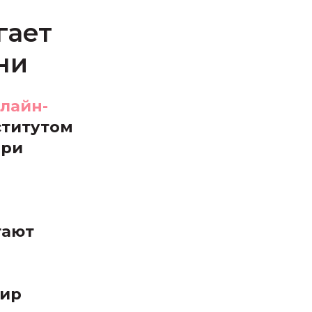
гает
ни
лайн-
ститутом
при
гают
мир