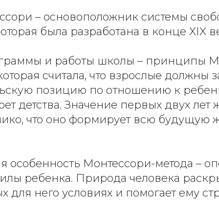
ссори – основоположник системы своб
оторая была разработана в конце XIX в
ограммы и работы школы – принципы 
которая считала, что взрослые должны з
ьскую позицию по отношению к ребенк
рет детства. Значение первых двух лет
лико, что оно формирует всю будущую 
я особенность Монтессори-метода – оп
илы ребенка. Природа человека раскр
х для него условиях и помогает ему ст