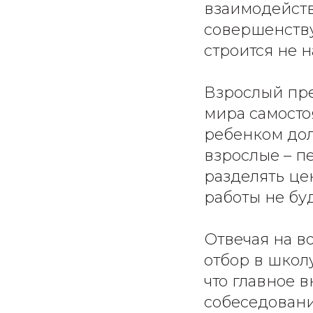
взаимодейст
совершенству
строится не 
Взрослый пре
мира самосто
ребенком дол
взрослые – п
разделять це
работы не буд
Отвечая на в
отбор в школ
что главное 
собеседовани