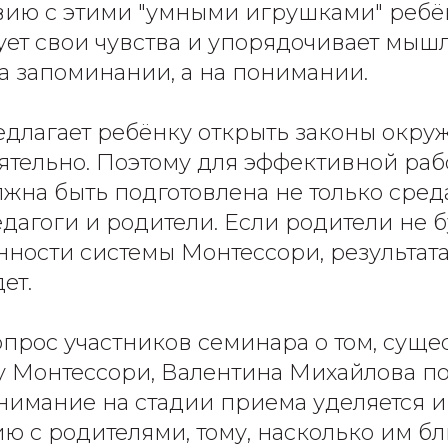
вию с этими "умными игрушками" ребё
ет свои чувства и упорядочивает мыш
на запоминании, а на понимании.
длагает ребёнку открыть законы окр
ятельно. Поэтому для эффективной раб
жна быть подготовлена не только среда
едагоги и родители. Если родители не б
нности системы Монтессори, результата
ет.
опрос участников семинара о том, суще
у Монтессори, Валентина Михайлова п
внимание на стадии приема уделяется 
ю с родителями, тому, насколько им б