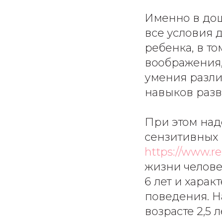
Именно в дош
все условия 
ребенка, в т
воображения,
умения различ
навыков разв
При этом над
сензитивных
https://www.r
жизни человек
6 лет и хара
поведения. Н
возрасте 2,5 