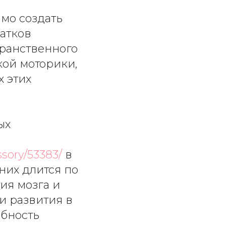
мо создать
атков
транственного
ой моторики,
х этих
ых
sory/53383/
в
 них длится по
ия мозга и
и развития в
обность