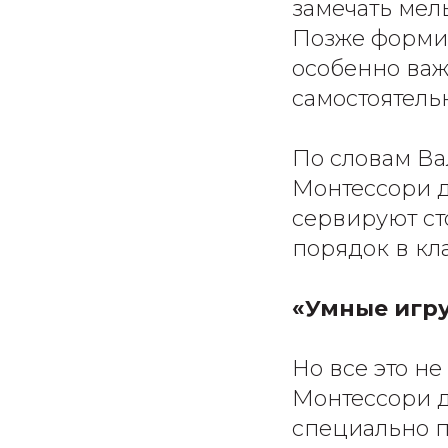
замечать мел
Позже формир
особенно важ
самостоятель
По словам Ва
Монтессори д
сервируют ст
порядок в кла
«Умные игру
Но все это не
Монтессори д
специально п