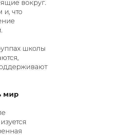
ящие вокруг.
 и, что
ение
.
руппах школы
ются,
 поддерживают
ь мир
ле
изуется
венная