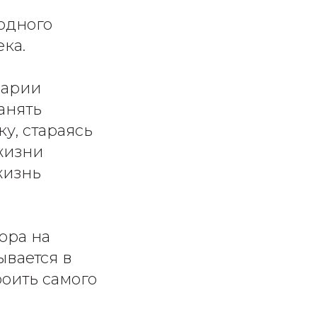
одного
ека.
Марии
анять
у, стараясь
 жизни
жизнь
ора на
ывается в
роить самого