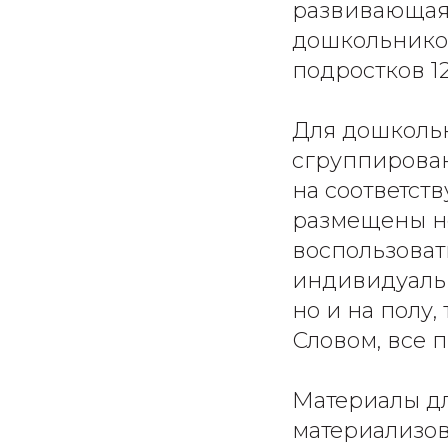
развивающая 
дошкольников
подростков 12-
Для дошколь
сгруппирован
на соответст
размещены не
воспользоват
индивидуальн
но и на полу
Словом, все 
Материалы дл
материализов