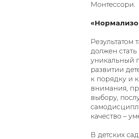
Монтессори.
«Нормализов
Результатом 
должен стать
уникальный п
развитии дет
к порядку и 
внимания, пр
выбору, посл
самодисципли
качество – у
В детских са