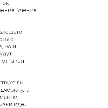
нок
ление. Учение
ужающего
оты с
, но и
удут
 от такой
ствует ли
одчеркнула,
именно
лизки идеи