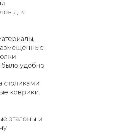
ля
тов для
атериалы,
 размещенные
Полки
 было удобно
а столиками,
ные коврики.
ые эталоны и
му