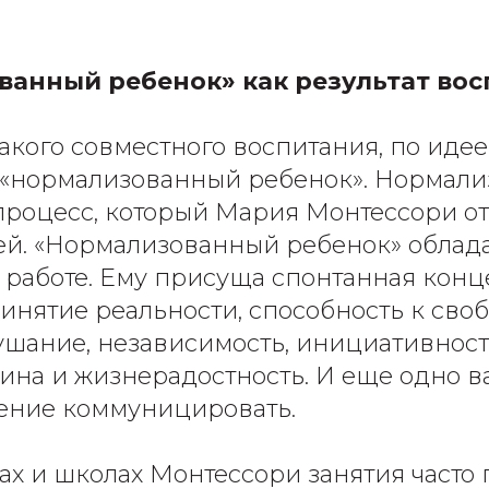
анный ребенок» как результат во
такого совместного воспитания, по иде
 «нормализованный ребенок». Нормали
роцесс, который Мария Монтессори о
ей. «Нормализованный ребенок» облад
к работе. Ему присуща спонтанная кон
инятие реальности, способность к сво
ушание, независимость, инициативност
на и жизнерадостность. И еще одно в
мение коммуницировать.
дах и школах Монтессори занятия часто 