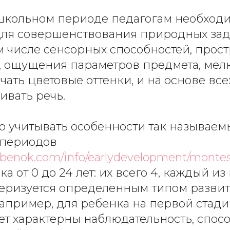
кольном периоде педагогам необходи
для совершенствования природных зад
ом числе сенсорных способностей, прос
 ощущения параметров предмета, мелк
ать цветовые оттенки, и на основе все
ивать речь.
о учитывать особенности так называем
 периодов
ebenok.com/info/earlydevelopment/montes
а от 0 до 24 лет: их всего 4, каждый из
ктеризуется определенным типом развит
апример, для ребенка на первой стади
лет характерны наблюдательность, спос