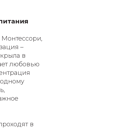
спитания
е Монтессори,
зация –
ткрыла в
ает любовью
центрация
бодному
ь,
ажное
проходят в