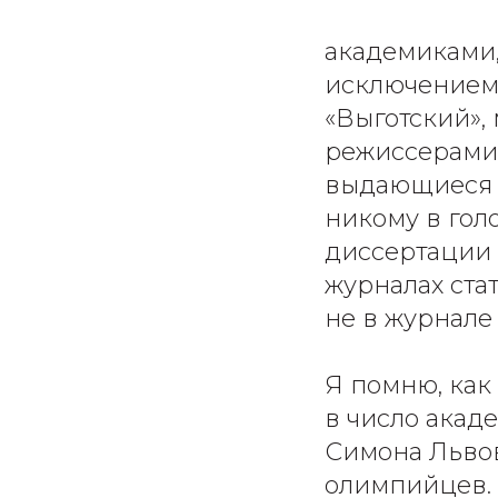
академиками,
исключением.
«Выготский»,
режиссерами,
выдающиеся д
никому в гол
диссертации 
журналах ста
не в журнале
Я помню, как
в число акад
Симона Льво
олимпийцев. 