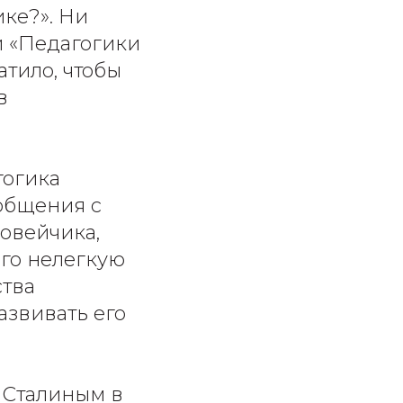
ике?». Ни
и «Педагогики
атило, чтобы
в
гогика
общения с
ловейчика,
его нелегкую
ства
азвивать его
 Сталиным в