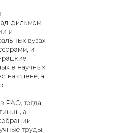
м
 над фильмом
ми и
ральных вузах
ссорами, и
дурацкие
ых в научных
о на сцене, а
ю.
в РАО, тогда
инин, а
собрании
аучные труды