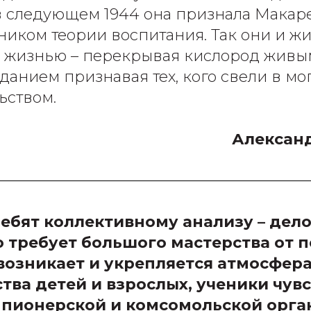
же в следующем 1944 она признала Макар
иком теории воспитания. Так они и жи
 жизнью – перекрывая кислород живы
зданием признавая тех, кого свели в м
ьством.
Алексан
ебят коллективному анализу – дело
о требует большого мастерства от п
возникает и укрепляется атмосфер
тва детей и взрослых, ученики чув
 пионерской и комсомольской орга