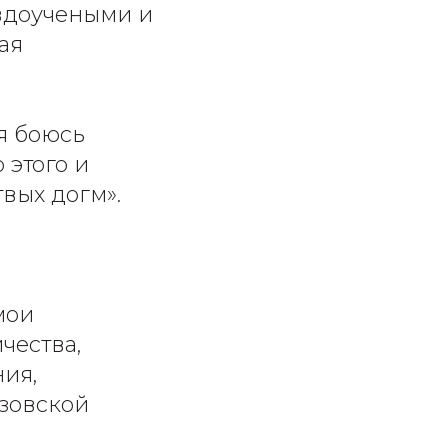
вдоучеными и
ая
 я боюсь
 этого и
вых догм».
мои
чества,
ия,
зовской