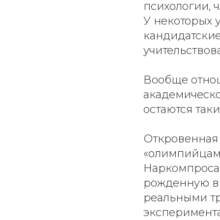
психологии, 
У некоторых 
кандидатские
учительствов
Вообще отнош
академическ
остаются таки
Откровенная
«олимпийцами
Наркомпроса,
рожденную в 
реальными тр
эксперимента