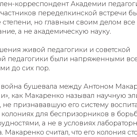
член-корреспондент Академии педагоги
участников переделкинской встречи б
 степени, но главным своим делом все
ание, а не академическую науку.
ения живой педагогики и советской
ой педагогики были напряженными все
ми до сих пор.
 война бушевала между Антоном Макар
», как Макаренко называл научную эл
 не признававшую его систему воспит
колониях для беспризорников в борьб
удностями, а не в условиях лаборатор
. Макаренко считал, что его колония с