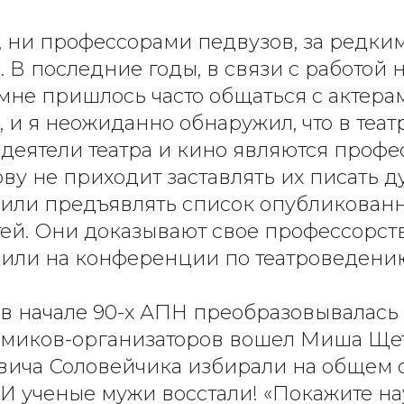
 ни профессорами педвузов, за редки
 В последние годы, в связи с работой
 мне пришлось часто общаться с актера
 и я неожиданно обнаружил, что в теат
еятели театра и кино являются профе
ову не приходит заставлять их писать 
или предъявлять список опубликованн
тей. Они доказывают свое профессорств
 или на конференции по театроведени
 в начале 90-х АПН преобразовывалась 
емиков-организаторов вошел Миша Щет
вича Соловейчика избирали на общем 
И ученые мужи восстали! «Покажите н