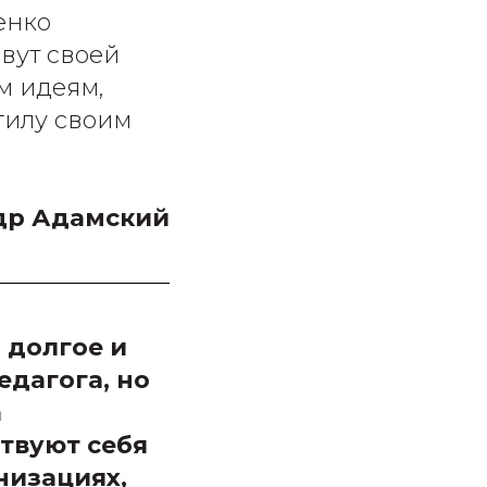
енко
вут своей
м идеям,
огилу своим
др Адамский
 долгое и
едагога, но
а
ствуют себя
низациях,