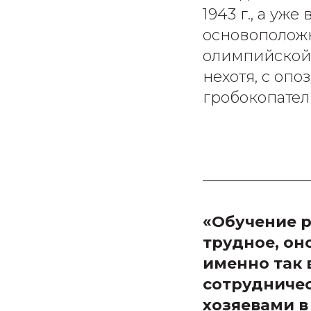
1943 г., а у
основоположн
олимпийской
нехотя, с опо
гробокопател
«Обучение р
трудное, он
именно так 
сотрудничес
хозяевами в