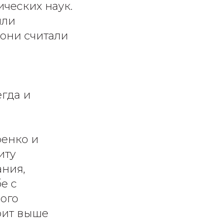
ческих наук.
ыли
 они считали
гда и
енко и
иту
ания,
е с
ного
тоит выше