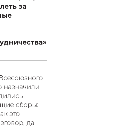
леть за
ные
рудничества»
 Всесоюзного
о назначили
одились
бщие сборы:
ак это
зговор, да