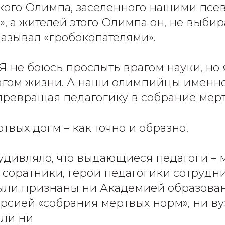
кого Олимпа, заселенного нашими псе
, а жителей этого Олимпа он, не выбир
азывал «гробокопателями».
«Я не боюсь прослыть врагом науки, но
агом жизни. А наши олимпийцы именно
превращая педагогику в собрание мерт
твых догм – как точно и образно!
удивляло, что выдающиеся педагоги – 
 соратники, герои педагогики сотрудни
ыли признаны ни Академией образован
сией «собрания мертвых норм», ни ву
али ни