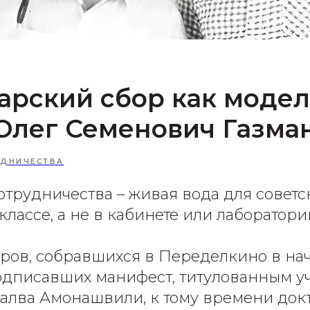
арский сбор как модел
Олег Семенович Газма
УДНИЧЕСТВА
отрудничества – живая вода для советс
лассе, а не в кабинете или лаборатори
ров, собравшихся в Переделкино в нач
подписавших манифест, титулованным 
лва Амонашвили, к тому времени док