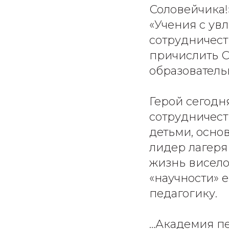
Соловейчика!»
«Учения с ув
сотрудничеств
причислить 
образователь
Герой сегодн
сотрудничест
детьми, осно
лидер лагеря
жизнь висело
«научности» е
педагогику.
…Академия пе