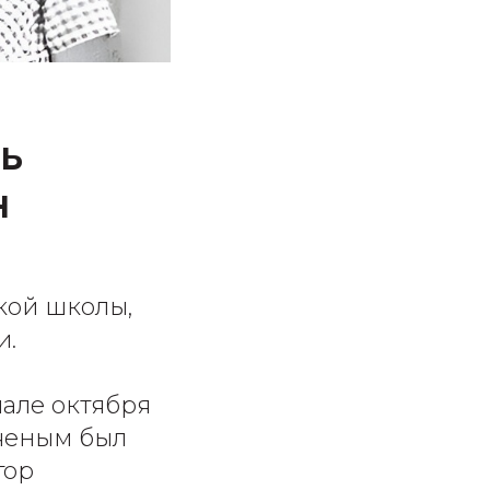
ь
н
кой школы,
и.
але октября
ученым был
тор