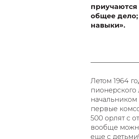
приучаются 
общее дело;
навыки».
Летом 1964 г
пионерского 
начальником 
первые комсо
500 орлят с о
вообще можно
еще с детьми