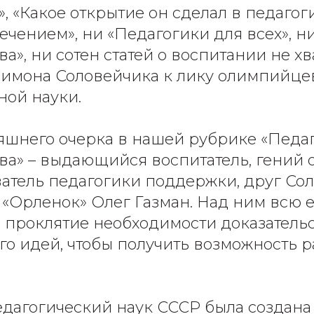
, «Какое открытие он сделал в педагог
лечением», ни «Педагогики для всех», н
а», ни сотен статей о воспитании не хв
Симона Соловейчика к лику олимпийце
ной науки.
яшнего очерка в нашей рубрике «Педа
ва» – выдающийся воспитатель, гений 
ватель педагогики поддержки, друг Со
 «Орленок» Олег Газман. Над ним всю 
 проклятие необходимости доказатель
го идей, чтобы получить возможность р
дагогический наук СССР была создана