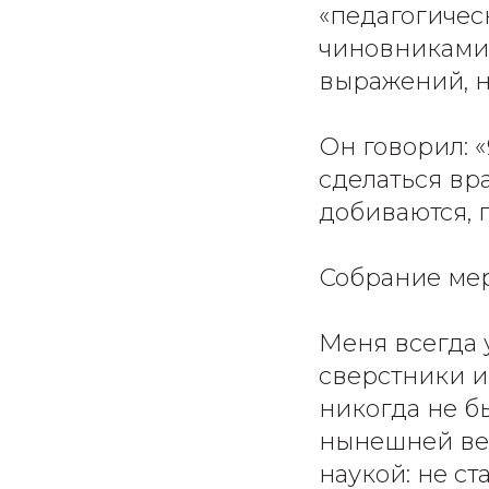
«педагогичес
чиновниками»
выражений, н
Он говорил: 
сделаться вр
добиваются, 
Собрание мер
Меня всегда 
сверстники и
никогда не б
нынешней вер
наукой: не ст