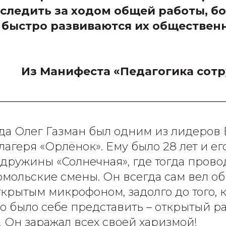
следить за ходом общей работы, бо
 быстро развиваются их обществен
Из Манифеста «Педагогика сот
ода Олег Газман был одним из лидеров
лагеря «Орлёнок». Ему было 28 лет и ег
дружины «Солнечная», где тогда пров
мольские смены. Он всегда сам вел о
ткрытым микрофоном, задолго до того, к
 было себе представить – открытый ра
! Он заражал всех своей харизмой!