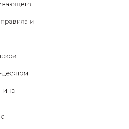
вивающего
 правила и
тское
м-десятом
нина-
 о