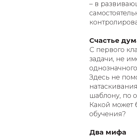
– в развиваю
самостоятель
контролирова
Счастье дум
С первого кл
задачи, не и
однозначного
Здесь не пом
натаскивания
шаблону, по о
Какой может 
обучения?
Два мифа