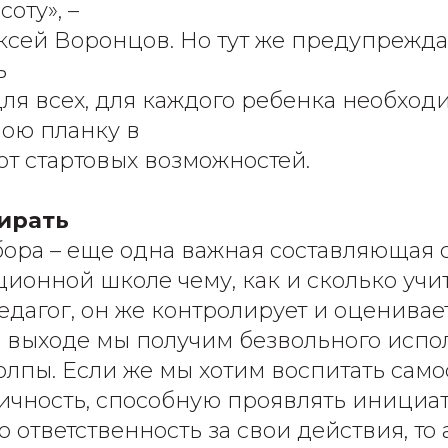
оту», –
ксей Воронцов. Но тут же предупреждае
ь
ля всех, для каждого ребенка необход
вою планку в
от стартовых возможностей.
ирать
ора – еще одна важная составляющая с
ционной школе чему, как и сколько учит
едагог, он же контролирует и оценивае
на выходе мы получим безвольного испо
толпы. Если же мы хотим воспитать сам
ичность, способную проявлять инициат
 ответственность за свои действия, то