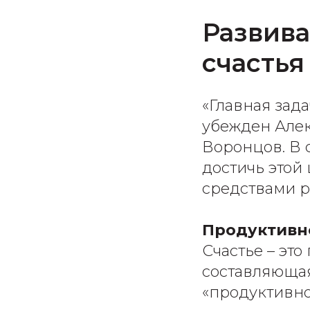
Развива
счастья
«Главная зада
убежден Але
Воронцов. В 
достичь этой
средствами р
Продуктивно
Счастье – это
составляющая
«продуктивно