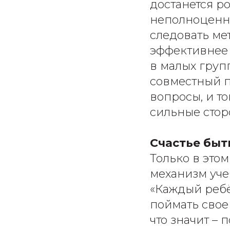
достанется р
неполноценно
следовать ме
эффективнее 
в малых груп
совместный п
вопросы, и т
сильные стор
Счастье бы
Только в этом
механизм уче
«Каждый ребё
поймать свое 
что значит – 