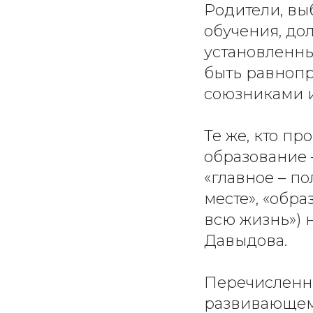
Родители, вы
обучения, до
установленны
быть равноп
союзниками и
Те же, кто п
образование 
«главное – по
месте», «обра
всю жизнь») 
Давыдова.
Перечисленн
развивающем