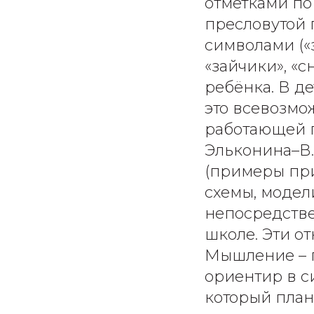
отметками по
пресловутой
символами («
«зайчики», «
ребёнка. В д
это всевозмо
работающей п
Эльконина–В.
(примеры пр
схемы, модели
непосредств
школе. Эти о
Мышление – 
ориентир в с
который план