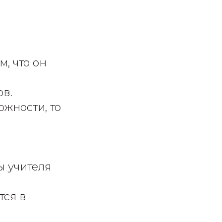
, что он
ов.
ожности, то
В
ы учителя
тся в