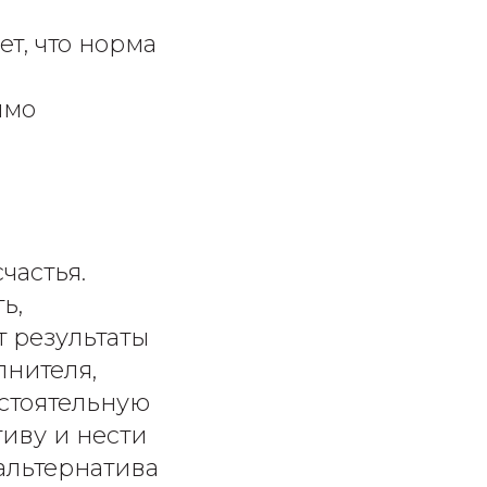
т, что норма
имо
частья.
ь,
т результаты
лнителя,
остоятельную
иву и нести
 альтернатива