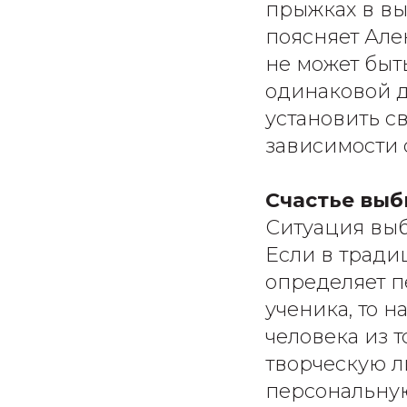
прыжках в выс
поясняет Але
не может быт
одинаковой д
установить с
зависимости 
Счастье выб
Ситуация выб
Если в тради
определяет п
ученика, то 
человека из 
творческую л
персональную