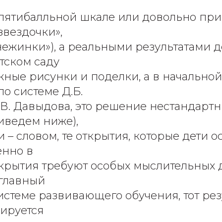
 пятибалльной шкале или довольно п
звездочки»,
снежинки»), а реальными результатами 
етском саду
жные рисунки и поделки, а в начальной
о системе Д.Б.
В. Давыдова, это решение нестандартн
иведем ниже),
 – словом, те открытия, которые дети 
енно в
ткрытия требуют особых мыслительных 
главный
истеме развивающего обучения, тот резу
ируется