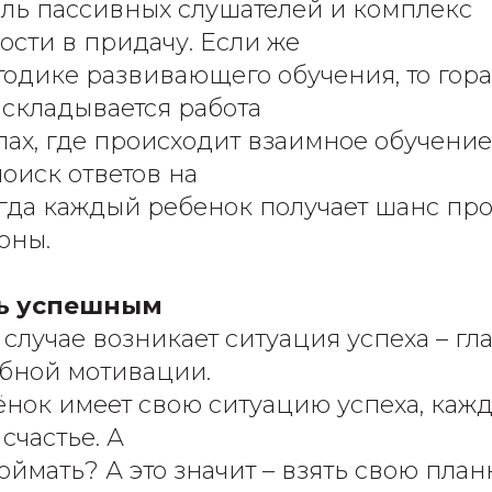
оль пассивных слушателей и комплекс
сти в придачу. Если же
тодике развивающего обучения, то гор
складывается работа
пах, где происходит взаимное обучение
оиск ответов на
огда каждый ребенок получает шанс пр
оны.
ть успешным
 случае возникает ситуация успеха – г
бной мотивации.
нок имеет свою ситуацию успеха, каж
счастье. А
поймать? А это значит – взять свою планк