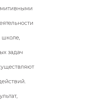
римитивными
деятельности
 школе,
ых задач
осуществляют
действий.
льтат,