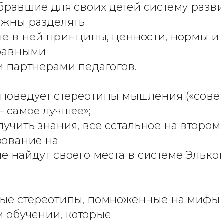
бравшие для своих детей систему раз
лжны разделять
е в ней принципы, ценности, нормы и
равными
 партнерами педагогов.
роповедует стереотипы мышления («сове
– самое лучшее»;
лучить знания, все остальное на второ
зование на
не найдут своего места в системе Элько
ые стереотипы, помноженные на мифы
 обучении, которые