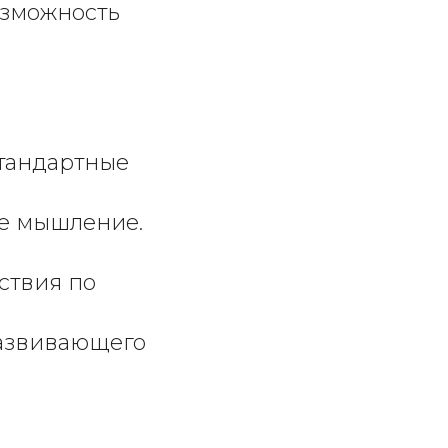
озможность
стандартные
ие мышление.
ствия по
развивающего