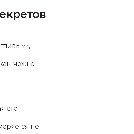
секретов
тливым», –
 как можно
я его
меряется не