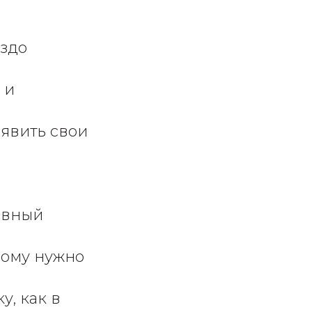
аздо
 и
оявить свои
лавный
дому нужно
у, как в