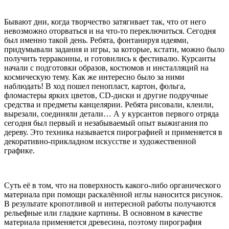
Бывают дни, когда творчество затягивает так, что от него
невозможно оторваться и на что-то переключиться. Сегодня
был именно такой день. Ребята, фонтанируя идеями,
придумывали задания и игры, за которые, кстати, можно было
получить терракоины, и готовились к фестивалю. Курсанты
начали с подготовки образов, костюмов и инсталляций на
космическую тему. Как же интересно было за ними
наблюдать! В ход пошел пенопласт, картон, фольга,
фломастеры ярких цветов, CD-диски и другие подручные
средства и предметы канцелярии. Ребята рисовали, клеили,
вырезали, соединяли детали… А у курсантов первого отряда
сегодня был первый и незабываемый опыт выжигания по
дереву. Это техника называется пирографией и применяется в
декоративно-прикладном искусстве и художественной
графике.
Суть её в том, что на поверхность какого-либо органического
материала при помощи раскалённой иглы наносится рисунок.
В результате кропотливой и интересной работы получаются
рельефные или гладкие картины. В основном в качестве
материала применяется древесина, поэтому пирография