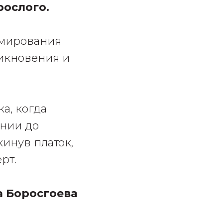
рослого.
рмирования
никновения и
а, когда
ении до
кинув платок,
рт.
 Боросгоева