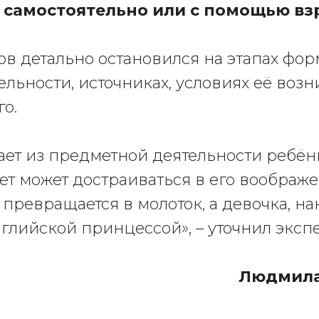
 самостоятельно или с помощью вз
в детально остановился на этапах фо
ельности, источниках, условиях её воз
о.
ает из предметной деятельности ребёнк
т может достраиваться в его воображ
 превращается в молоток, а девочка, на
нглийской принцессой», – уточнил экспе
Людмила