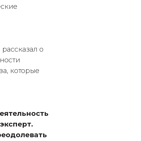
еские
рассказал о
ьности
ва, которые
деятельность
эксперт.
реодолевать