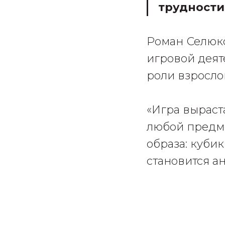
трудности
Роман Селюко
игровой деят
роли взрослог
«Игра выраст
любой предме
образа: кубик
становится а