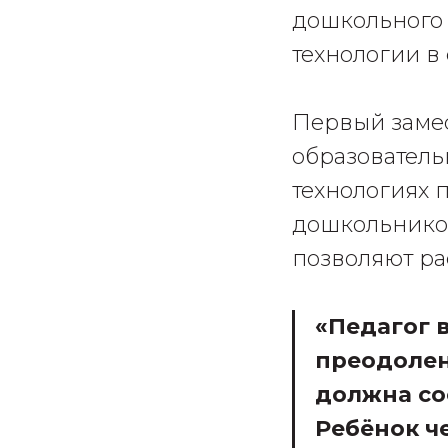
дошкольного 
технологии в
Первый замес
образователь
технологиях 
дошкольников
позволяют ра
«Педагог 
преодолен
должна соо
Ребёнок ч