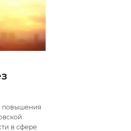
ез
ов повышения
овской
ти в сфере