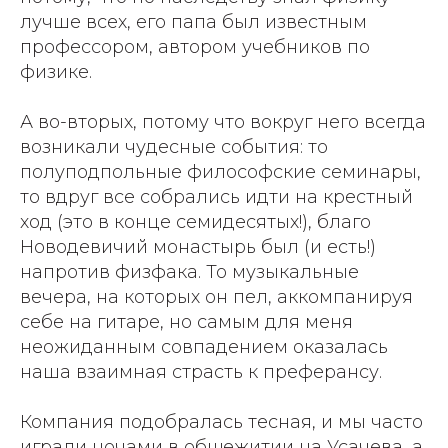
лучше всех, его папа был известным
профессором, автором учебников по
физике.
А во-вторых, потому что вокруг него всегда
возникали чудесные события: то
полуподпольные философские семинары,
то вдруг все собрались идти на крестный
ход (это в конце семидесятых!), благо
Новодевичий монастырь был (и есть!)
напротив физфака. То музыкальные
вечера, на которых он пел, аккомпанируя
себе на гитаре, но самым для меня
неожиданным совпадением оказалась
наша взаимная страсть к преферансу.
Компания подобралась тесная, и мы часто
играли ночами в общежитии на Усачева, а