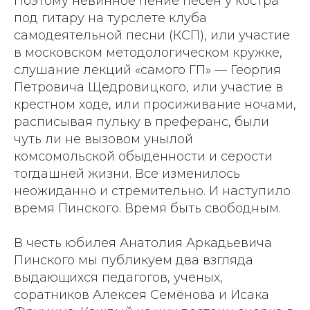
Поэтому невинное пение песен у костра
под гитару на турслете клуба
самодеятельной песни (КСП), или участие
в московском методологическом кружке,
слушание лекций «самого ГП» — Георгия
Петровича Щедровицкого, или участие в
крестном ходе, или просиживание ночами,
расписывая пульку в преферанс, были
чуть ли не вызовом унылой
комсомольской обыденности и серости
тогдашней жизни. Все изменилось
неожиданно и стремительно. И наступило
время Пинского. Время быть свободным.
В честь юбилея Анатолия Аркадьевича
Пинского мы публикуем два взгляда
выдающихся педагогов, ученых,
соратников Алексея Семёнова и Исака