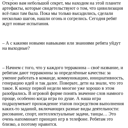
Открою вам небольшой секрет, мы находим на этой планете
артефакты, которые свидетельствуют о том, что цивилизация
всё-таки там была. Пока мы только высадились, сделали
несколько шагов, нашли огонь и согрелись. Сегодня ребят
ждут новые испытания.
– А с какими новыми навыками или знаниями ребята уйдут
на выходные?
– Начнем с того, что у каждого терракоина – своё название, и
ребятам дают терракоины за определённые качества: за
умение работать в команде, коммуникацию, инициативность,
генерацию идей и так далее. Поверьте, дети на знали, что это
такое. К концу первой недели многие уже хорошо в этом
разобрались. В игровой форме понять значение слов намного
проще, особенно когда игра по душе. А наша игра
подразумевает прохождение этапов посредством выполнения
каких-то заданий, включающих разные виды деятельности:
рисование, спорт, интеллектуальные задачи, танцы… Это
очень напоминает принцип игр в телефоне. Ребятам это
близко, а поэтому нравится.