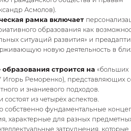
ксандр Асмолов).
ческая рамка включает
персонализа
риативного образования как возможно
льных ситуаций развития» и преадапт
ерживающую новую деятельность в бл
 образования строится на
«больших 
 Игорь Реморенко), представляющих с
тного и знаниевого подходов.
 состоят из четырёх аспектов.
то собственно фундаментальные конце
я, характерные для разных предметных
нтеллектуальные затруднения, которые