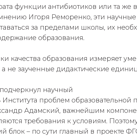
рата функции антибиотиков или та же 
 мнению Игоря Реморенко, эти научны
таваться за пределами школы, их необ
одержание образования.
ки качества образования измеряет уме
, а не заученные дидактические един
 подчеркнул научный
 Института проблем образовательной 
ександр Адамский, важнейшим компон
ляются требования к условиям. Поэтом
й блок – по сути главный в проекте ФГО