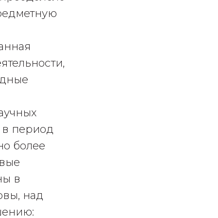
предметную
данная
ятельности,
адные
аучных
 в период
но более
овые
ны в
овы, над
шению: