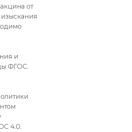
вакцина от
е изыскания
ходимо
ния и
ицы ФГОС.
политики
ентом
у
С 4.0.