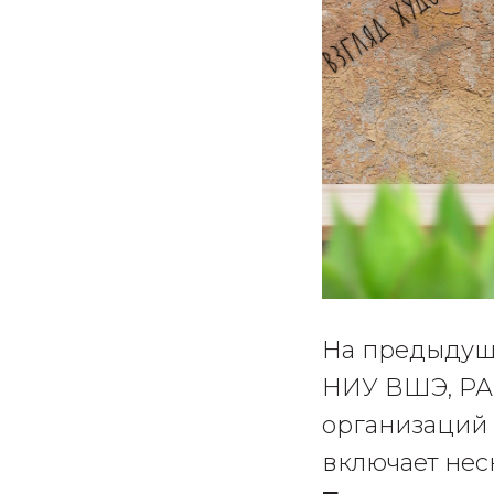
На предыдущ
НИУ ВШЭ, РАН
организаций 
включает нес