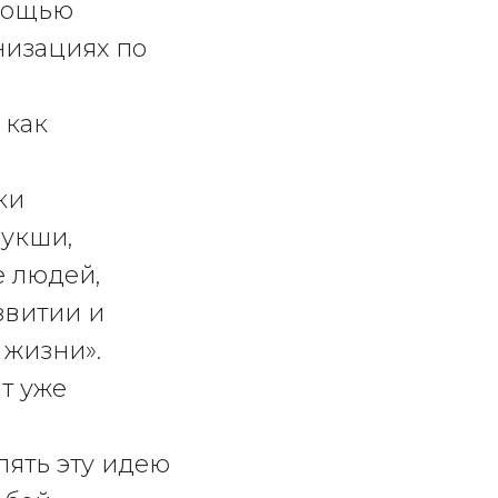
омощью
низациях по
 как
ки
укши,
е людей,
звитии и
 жизни».
т уже
лять эту идею