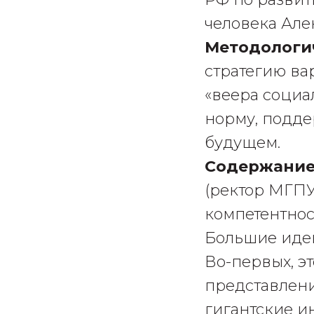
человека Але
Методологи
стратегию ва
«веера социа
норму, подд
будущем.
Содержание
(ректор МГПУ
компетентнос
Большие идеи
Во-первых, э
представлени
гигантские и