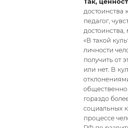
Так, ценнос
достоинства 
педагог, чув
достоинства, 
«В такой кул
личности чело
получить от 
или нет. В ку
отклонениями
общественног
гораздо более
социальных к
процессе чел
РФ по развит