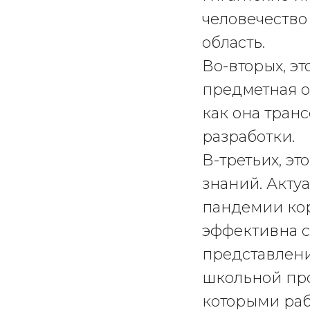
человечество
область.
Во-вторых, эт
предметная о
как она тран
разработки.
В-третьих, э
знаний. Акту
пандемии кор
эффективна с
представлени
школьной про
которыми раб