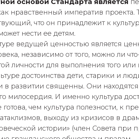
тной основой Стандарта является
пе
как нравственный императив проекта. 
ствующий, что он принадлежит к культу
может нести ее детям.
ьтуре ведущей ценностью является цен
века, независимо от того, можно ли что
этой личности для выполнения того или
льтуре достоинства дети, старики и люд
 в развитии священны. Они находятся
о милосердия. И именно культура дос
 готова, чем культура полезности, к п
атаклизмов, выходу из кризисов в дра
овеческой истории» (член Совета при 
ию гражданского общества и правам