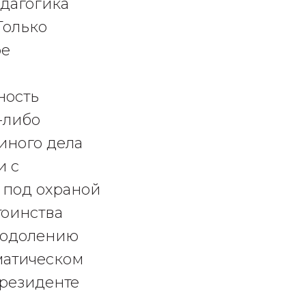
дагогика
Только
ре
ность
-либо
 иного дела
и с
 под охраной
тоинства
реодолению
матическом
президенте