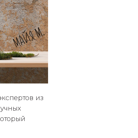
кспертов из
аучных
который