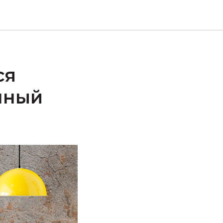
ся
нный