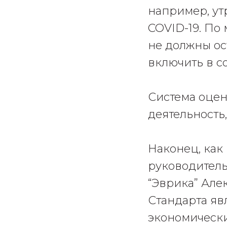
например, ут
COVID-19. По
не должны ос
включить в с
Система оцен
деятельность
Наконец, как
руководитель
“Эврика” Ал
Стандарта яв
экономически