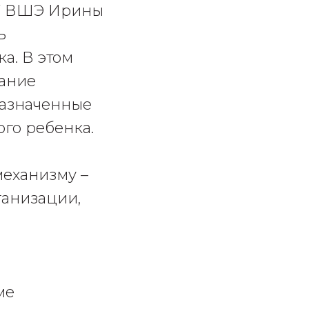
ИУ ВШЭ Ирины
ь
а. В этом
вание
назначенные
ого ребенка.
механизму –
ганизации,
ме