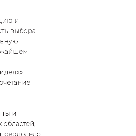
цию и
сть выбора
ивную
ижайшем
идеях»
очетание
пты и
 областей,
 преодолело