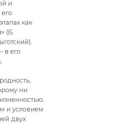
ой и
 его
этапах как
» (Б.
ыготский).
 в его
,
родность,
орому ни
жизненностью.
м и условием
ней двух