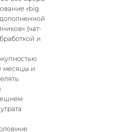
ование «big
и дополненной
ников» (чат-
обработкой и
вокупностью
е месяцы и
делять
я
нешнем
утрата
половине