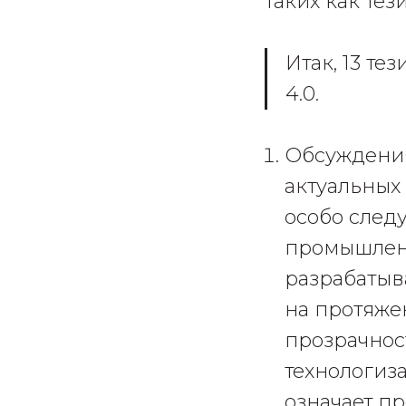
таких как тез
Итак, 13 т
4.0.
Обсуждения
актуальных
особо следу
промышлен
разрабатыв
на протяже
прозрачнос
технологиза
означает п