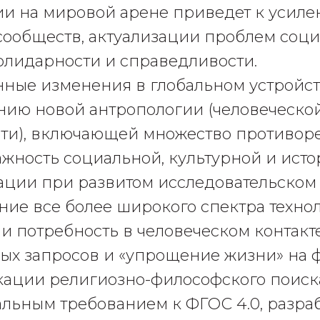
и на мировой арене приведет к усил
сообществ, актуализации проблем соц
солидарности и справедливости.
ные изменения в глобальном устройст
нию новой антропологии (человеческо
ти), включающей множество противор
важность социальной, культурной и ист
ции при развитом исследовательском
ние все более широкого спектра техно
и потребность в человеческом контакте
ых запросов и «упрощение жизни» на 
ации религиозно-философского поиск
ьным требованием к ФГОС 4.0, разра