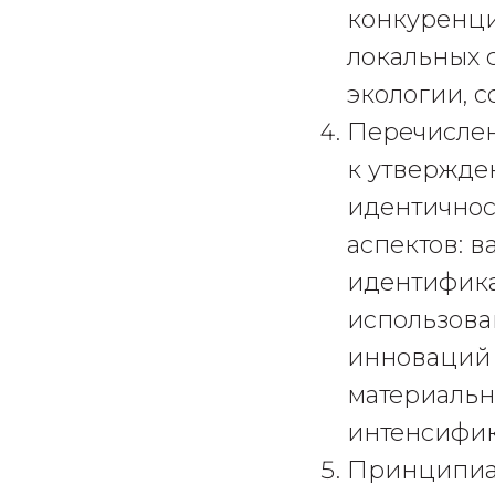
конкуренци
локальных 
экологии, 
Перечислен
к утвержде
идентичнос
аспектов: 
идентифика
использова
инноваций 
материальн
интенсифик
Принципиал