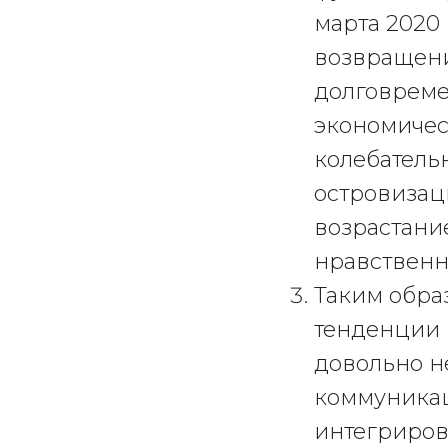
марта 2020 
возвращени
долговреме
экономическ
колебатель
островизац
возрастани
нравственн
Таким обра
тенденции 
довольно н
коммуникац
интегриров