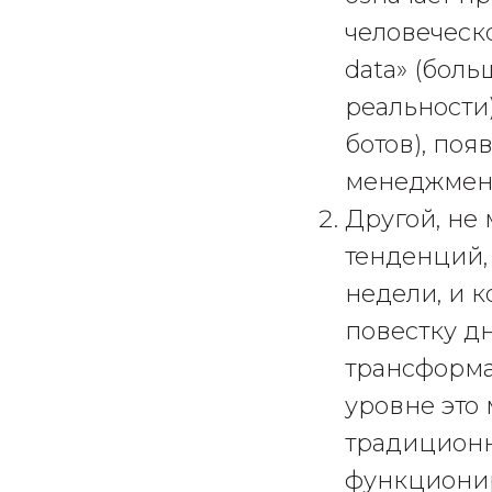
человеческ
data» (бол
реальности
ботов), по
менеджмен
Другой, не
тенденций,
недели, и к
повестку дн
трансформа
уровне это
традиционн
функционир