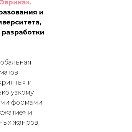
«Эврика»
.
разования и
верситета,
 разработки
лобальная
рматов
крипты» и
ько узкому
щими формами
«сжатие» и
ных жанров,