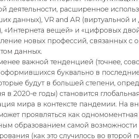
ой деятельности, расширенное использ
ьших данных), VR and AR (виртуальной 
), «Интернета вещей» и «цифровых двой
явление новых профессий, связанных с 
том данных.
 менее важной тенденцией (точнее, со
 оформившихся буквально в последни
оторые будут в большей степени, опре
я в 2020-е годы) становится глобальна
ция мира в контексте пандемии. На в
 может проявляться как одномоментная 
ым образованием самой возможности
ования (как это случилось во второй 