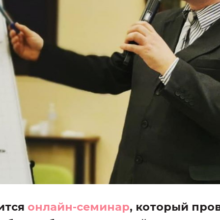
оится
онлайн-семинар
, который про