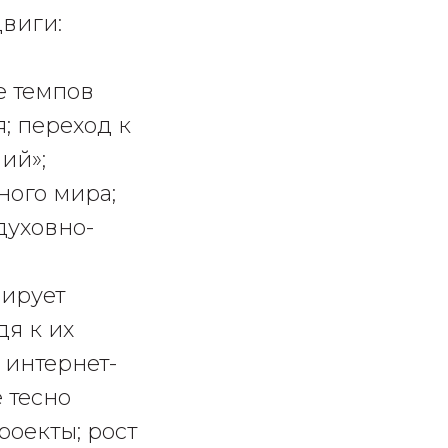
двиги:
е темпов
; переход к
ий»;
ного мира;
духовно-
лирует
я к их
 интернет-
 тесно
оекты; рост