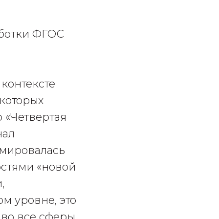
аботки ФГОС
 контексте
 которых
о «Четвертая
нал
рмировалась
остями «новой
,
м уровне, это
во все сферы