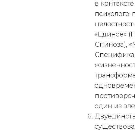
в контекст
психолого-
целостност
«Единое» (П
Спиноза), «
Специфика 
жизненност
трансформа
одновремен
противореч
один из эл
Двуединств
существова