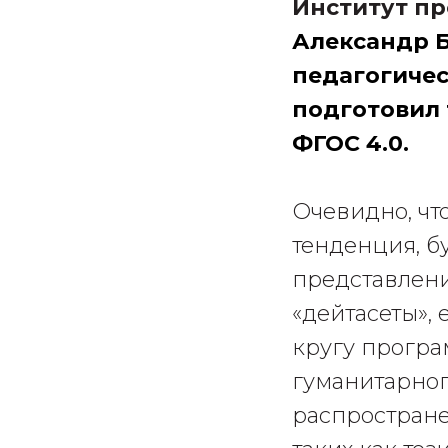
Институт п
Александр Б
педагогичес
подготовил 
ФГОС 4.0.
Очевидно, чт
тенденция, бу
представлени
«дейтасеты», 
кругу програ
гуманитарного
распростране