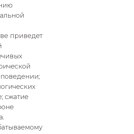
ению
иальной
ве приведет
й
ечивых
орической
 поведении;
логических
; сжатие
фоне
а.
батываемому