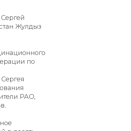
 Сергей
стан Жулдыз
динационного
дерации по
 Сергея
зования
ители РАО,
в.
вное