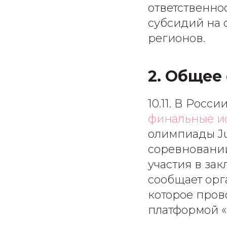
ответственно
субсидий на 
регионов.
2. Общее
10.11. В Росс
финальные и
олимпиады Ju
соревнований
участия в зак
сообщает орг
которое пров
платформой «