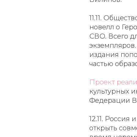
11.11. Общест
новелл о Гер
СВО. Всего д
экземпляров.
издания попо
частью образ
Проект реали
культурных 
Федерации В
12.11. Россия 
открыть совм