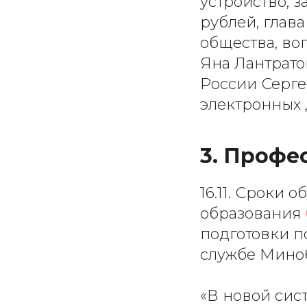
устройство, 
рублей, глав
общества, в
Яна Лантрат
России Серге
электронных 
3. Профе
16.11. Сроки
образования
подготовки п
службе Мино
«В новой сис