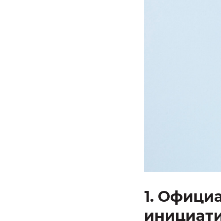
1. Офици
инициат