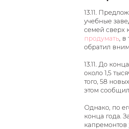
13.11. Предл
учебные заве
семей сверх 
продумать
, 
обратил вни
13.11. До кон
около 1,5 тыс
того, 58 нов
этом сообщи
Однако, по ег
конца года. 
капремонтов 