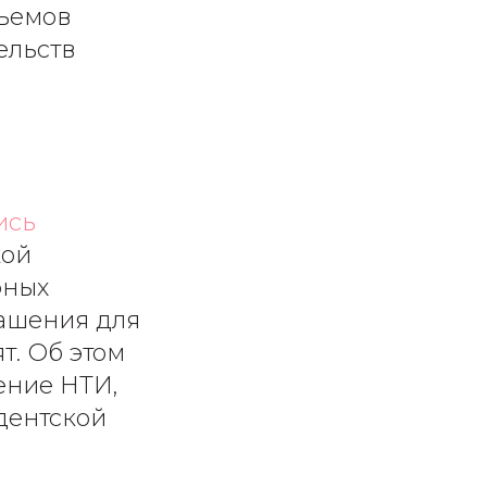
бъемов
ельств
ись
кой
рных
лашения для
т. Об этом
ение НТИ,
дентской