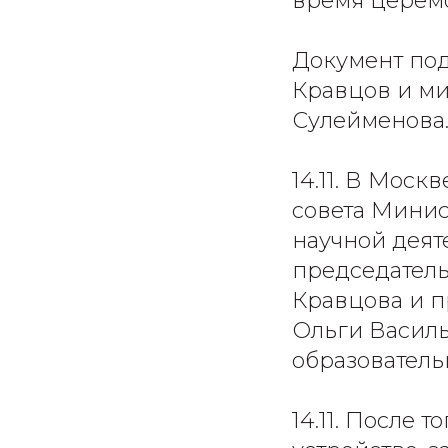
время церем
Документ по
Кравцов и м
Сулейменова
14.11. В Моск
совета Мини
научной деят
председател
Кравцова и п
Ольги Василь
образователь
14.11. После 