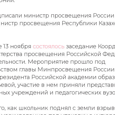
онии.
дписали министр просвещения России
инистр просвещения Республики Казах
.
ве 13 ноября
состоялось
заседание Коор
стерства просвещения Российской Фе
ельности. Мероприятие прошло под
ьством главы Минпросвещения России
резидента Российской академии обра
евой, участие в нем приняли представ
ных учреждений и педагогических вузо
того, как школьник поднял с земли взры