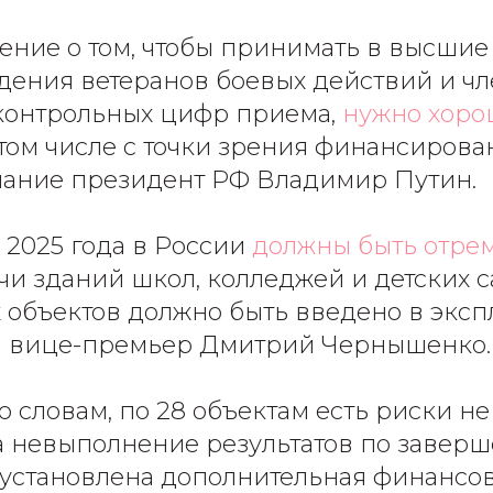
ожение о том, чтобы принимать в высши
дения ветеранов боевых действий и чл
контрольных цифр приема,
нужно хоро
в том числе с точки зрения финансирован
мание президент РФ Владимир Путин.
ца 2025 года в России
должны быть отре
ячи зданий школ, колледжей и детских 
ых объектов должно быть введено в экс
л вице-премьер Дмитрий Чернышенко.
о словам, по 28 объектам есть риски не
За невыполнение результатов по завер
установлена дополнительная финансо