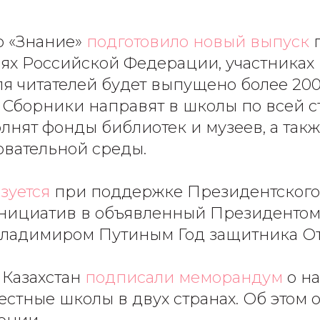
во «Знание»
подготовило новый выпуск
г
оях Российской Федерации, участниках 
ля читателей будет выпущено более 200
 Сборники направят в школы по всей с
лнят фонды библиотек и музеев, а такж
овательной среды.
зуется
при поддержке Президентского
инициатив в объявленный Президентом
ладимиром Путиным Год защитника От
и Казахстан
подписали меморандум
о н
естные школы в двух странах. Об этом 