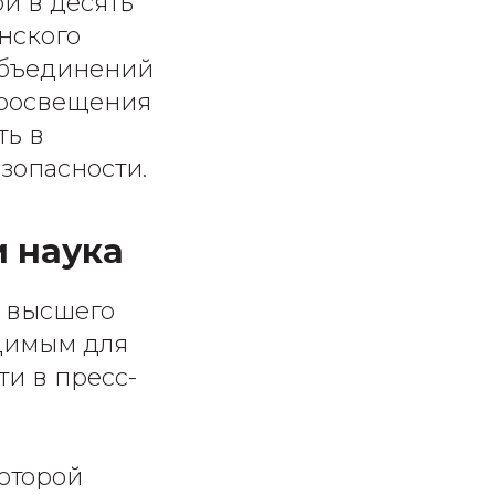
й в десять
нского
объединений
просвещения
ть в
зопасности.
и наука
ь высшего
одимым для
и в пресс-
которой