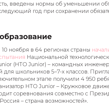
сть, введены нормы об уменьшении о
следующий год при сохранении обязат
 образование
ии 10 ноября в 64 регионах страны
начал
спытания
Национальной технологичес
nior (НТО Junior) – командных инжене
 для школьников 5–7-х классов. Приг
лючительном этапе получили 4 950 ребя
анизатор НТО Junior – Кружковое движ
одит соревнования совместно с Прези
Россия – страна возможностей».