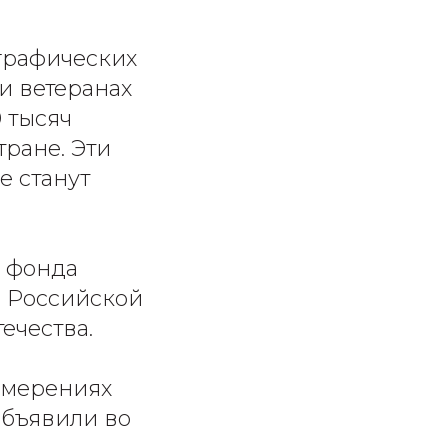
рафических
и ветеранах
 тысяч
тране. Эти
е станут
 фонда
 Российской
ечества.
амерениях
объявили во