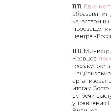
11.11.
Единые т
образования 
качеством и 
просвещения
центре «Росс
11.11. Минис
Кравцов
прин
госзакупок» 
Национальном
организовано
итогам Восто
встречи выст
управления 
Вилинов.