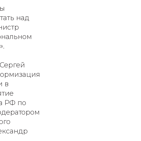
мы
тать над
нистр
ональном
».
 Сергей
формизация
и в
ятие
а РФ по
Модератором
ого
ександр