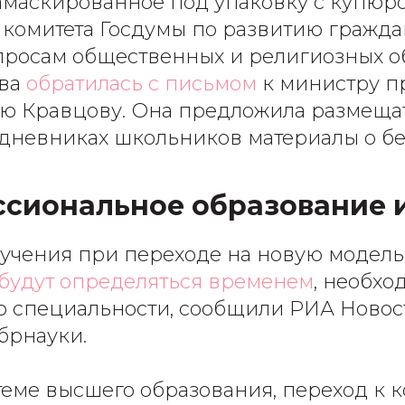
замаскированное под упаковку с купюро
а комитета Госдумы по развитию гражда
опросам общественных и религиозных 
ова
обратилась с письмом
к министру 
ю Кравцову. Она предложила размеща
дневниках школьников материалы о бе
ссиональное образование 
 обучения при переходе на новую модел
будут определяться временем
, необх
о специальности, сообщили РИА Новост
брнауки.
теме высшего образования, переход к 