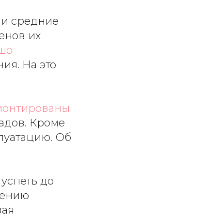
е и средние
енов их
шо
ия. На это
монтированы
садов. Кроме
плуатацию. Об
 успеть до
шению
вая